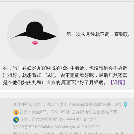
第一次来月经就不调一直到现
在，当时在妇炎丸官网找的张医生看诊，也没想到会不会调
理得好，就想着试一试吧，说不定能看好呢，最后居然还真
是在他们妇炎丸和止血方的调理下治好了月经病。
【详情】
李小平门诊地址：武汉市洪山区南湖新城家园商业2栋2-2号
公交：乘坐625、806、691到文祥街地铁文昌路站下车
自驾：百度地图搜索“李小平中医门诊”即可
鄂ICP备2021009464号-3 Copyright @ 2010-2025