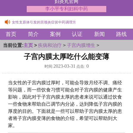
妇炎丸官网
李小平专利妇科中药
女性支原体引发的宫颈炎症状中药调理方
子宫腺肌症伴盆腔充血疼痛中药治疗方法
首页
简介
案例
认证
新闻
路线
女性支原体引发的宫颈炎症状中药调理方
子宫腺肌症伴盆腔充血疼痛中药治疗方法
当前位置:
主页
>
疾病和治疗
>
子宫内膜增生
>
子宫内膜太厚吃什么能变薄
2023-03-31
0
时间:
点击:
当女性的子宫内膜过厚时，可能会导致月经不调、痛经
等问题，而一些饮食习惯可能会对子宫内膜的健康产生
影响，因此对于子宫内膜太厚的患者来说可以通过饮食
一些食物来帮助自己调节内分泌，达到降低子宫内膜的
厚度的目的。下面就是一些可以帮助子宫内膜太厚的患
者将子宫内膜变薄的食物的介绍，希望可以帮助到大
家。