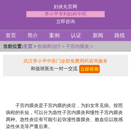
妇炎丸官网
李小平专利妇科中药
立即咨询
首页
简介
案例
认证
新闻
路线
当前位置:
主页
>
疾病和治疗
>
子宫内膜炎
>
武汉李小平中医门诊部免费用药咨询服务
和值班医生一对一交流
子宫内膜炎是子宫内膜的炎症，为妇女常见病。按照
病程的长短，可以分为急性子宫内膜炎和慢性子宫内膜炎
两种。急性炎症有可能引起弥漫性腹膜炎、败血症以致感
染性休克等严重后果。