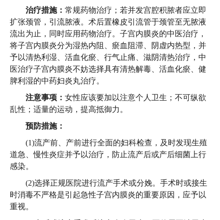
治疗措施：
常规药物治疗；若并发宫腔积脓者应立即
扩张颈管，引流脓液。术后置橡皮引流管于颈管至无脓液
流出为止，同时应用药物治疗。子宫内膜炎的中医治疗，
将子宫内膜炎分为湿热内阻、瘀血阻滞、阴虚内热型，并
予以清热利湿、活血化瘀、行气止痛、滋阴清热治疗，中
医治疗子宫内膜炎不妨选择具有清热解毒、活血化瘀、健
脾利湿的中药妇炎丸治疗。
注意事项：
女性应该要加以注意个人卫生；不可纵欲
乱性；适量的运动，提高抵御力。
预防措施：
(1)流产前、产前进行全面的妇科检查，及时发现生殖
道急、慢性炎症并予以治疗，防止流产后或产后细菌上行
感染。
(2)选择正规医院进行流产手术或分娩。手术时或接生
时消毒不严格是引起急性子宫内膜炎的重要原因，应予以
重视。