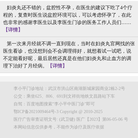
妇炎丸还不错的，盆腔性不孕，在医生的建议下吃了4个疗
程的，复查时医生说盆腔环境可以，可以考虑怀孕了，在此
也非常的感谢李医生以及李医生门诊的医务工作人员们……
【详情】
第一次来月经就不调一直到现在，当时在妇炎丸官网找的张
医生看诊，也没想到会不会调理得好，就想着试一试吧，说
不定能看好呢，最后居然还真是在他们妇炎丸和止血方的调
理下治好了月经病。
【详情】
李小平门诊地址：武汉市洪山区南湖新城家园商业2栋2-2号
公交：乘坐625、806、691到文祥街地铁文昌路站下车
自驾：百度地图搜索“李小平中医门诊”即可
鄂ICP备2021009464号-3 Copyright @ 2010-2025
医疗广告审查证明文号: (武卫键) 医广【2023】第06-05-06 号
本网站信息仅供参考，不能作为诊疗及医疗依据