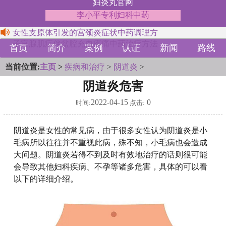
妇炎丸官网
李小平专利妇科中药
女性支原体引发的宫颈炎症状中药调理方
子宫腺肌症伴盆腔充血疼痛中药治疗方法
首页
简介
案例
认证
新闻
路线
当前位置:
主页
>
疾病和治疗
>
阴道炎
>
阴道炎危害
2022-04-15
0
时间:
点击:
阴道炎是女性的常见病，由于很多女性认为阴道炎是小
毛病所以往往并不重视此病，殊不知，小毛病也会造成
大问题。阴道炎若得不到及时有效地治疗的话则很可能
会导致其他妇科疾病、不孕等诸多危害，具体的可以看
以下的详细介绍。