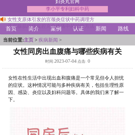
妇炎丸官网
李小平专利妇科中药
女性支原体引发的宫颈炎症状中药调理方
子宫腺肌症伴盆腔充血疼痛中药治疗方法
首页
简介
案例
认证
新闻
路线
当前位置:
主页
>
疾病新闻
>
女性同房出血腹痛与哪些疾病有关
2023-07-04
0
时间:
点击:
女性在性生活中出现出血和腹痛是一个常见但令人担忧
的症状。这种情况可能与多种疾病有关，包括生理性原
因、感染、炎症以及妇科问题等。具体的我们来了解一
下。