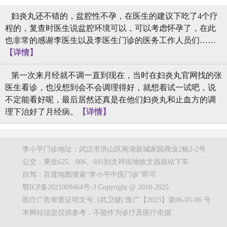
妇炎丸还不错的，盆腔性不孕，在医生的建议下吃了4个疗
程的，复查时医生说盆腔环境可以，可以考虑怀孕了，在此
也非常的感谢李医生以及李医生门诊的医务工作人员们……
【详情】
第一次来月经就不调一直到现在，当时在妇炎丸官网找的张
医生看诊，也没想到会不会调理得好，就想着试一试吧，说
不定能看好呢，最后居然还真是在他们妇炎丸和止血方的调
理下治好了月经病。
【详情】
李小平门诊地址：武汉市洪山区南湖新城家园商业2栋2-2号
公交：乘坐625、806、691到文祥街地铁文昌路站下车
自驾：百度地图搜索“李小平中医门诊”即可
鄂ICP备2021009464号-3 Copyright @ 2010-2025
医疗广告审查证明文号: (武卫键) 医广【2023】第06-05-06 号
本网站信息仅供参考，不能作为诊疗及医疗依据