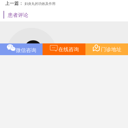
上一篇：
妇炎丸的功效及作用
|
患者评论


在线咨询
门诊地址
微信咨询
妇炎丸还不错的，盆腔性不
孕，在医生的建议下吃了4个疗程的，复查时医生说盆腔环境
可以，可以考虑怀孕了，在此也非常的感谢李医生以及李医
生门诊的医务工作人员们……
【详情】