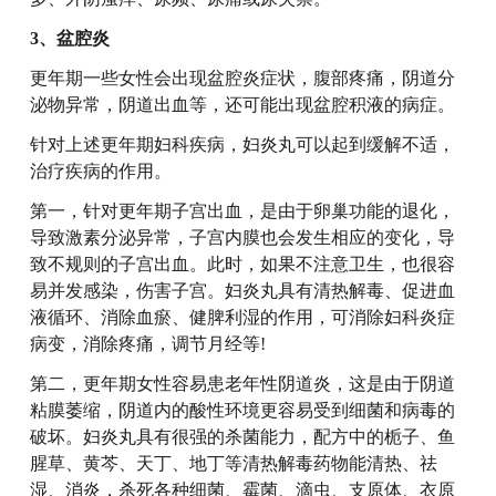
3、盆腔炎
更年期一些女性会出现盆腔炎症状，腹部疼痛，阴道分
泌物异常，阴道出血等，还可能出现盆腔积液的病症。
针对上述更年期妇科疾病，妇炎丸可以起到缓解不适，
治疗疾病的作用。
第一，针对更年期子宫出血，是由于卵巢功能的退化，
导致激素分泌异常，子宫内膜也会发生相应的变化，导
致不规则的子宫出血。此时，如果不注意卫生，也很容
易并发感染，伤害子宫。妇炎丸具有清热解毒、促进血
液循环、消除血瘀、健脾利湿的作用，可消除妇科炎症
病变，消除疼痛，调节月经等!
第二，更年期女性容易患老年性阴道炎，这是由于阴道
粘膜萎缩，阴道内的酸性环境更容易受到细菌和病毒的
破坏。妇炎丸具有很强的杀菌能力，配方中的栀子、鱼
腥草、黄芩、天丁、地丁等清热解毒药物能清热、祛
湿、消炎，杀死各种细菌、霉菌、滴虫、支原体、衣原