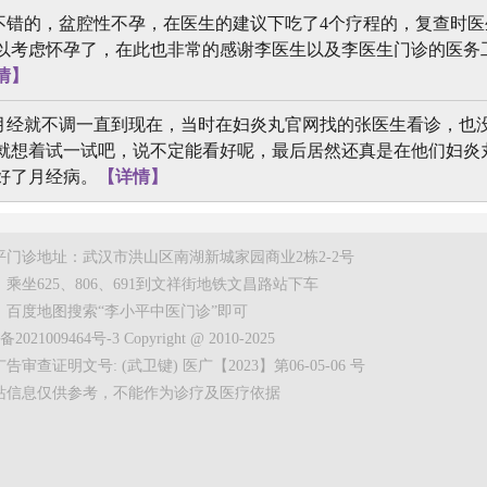
错的，盆腔性不孕，在医生的建议下吃了4个疗程的，复查时医
以考虑怀孕了，在此也非常的感谢李医生以及李医生门诊的医务
情】
经就不调一直到现在，当时在妇炎丸官网找的张医生看诊，也
就想着试一试吧，说不定能看好呢，最后居然还真是在他们妇炎
好了月经病。
【详情】
平门诊地址：武汉市洪山区南湖新城家园商业2栋2-2号
乘坐625、806、691到文祥街地铁文昌路站下车
：百度地图搜索“李小平中医门诊”即可
2021009464号-3 Copyright @ 2010-2025
告审查证明文号: (武卫键) 医广【2023】第06-05-06 号
站信息仅供参考，不能作为诊疗及医疗依据