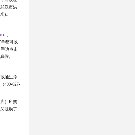
省武汉市洪
米)。
m/
）、
订单都可以
页右手边点击
别真假。
可以通过添
0-027-
药店）所购
钱又耽误了