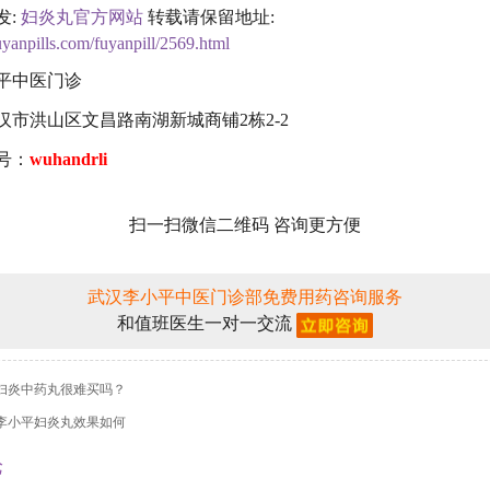
发:
妇炎丸官方网站
转载请保留地址:
fuyanpills.com/fuyanpill/2569.html
平中医门诊
汉市洪山区文昌路南湖新城商铺2栋2-2
号：
wuhandrli
扫一扫微信二维码 咨询更方便
武汉李小平中医门诊部免费用药咨询服务
和值班医生一对一交流
妇炎中药丸很难买吗？
李小平妇炎丸效果如何
论