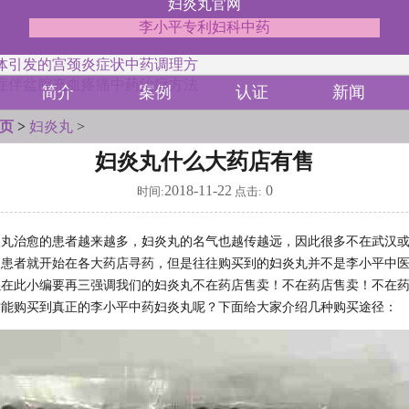
妇炎丸官网
李小平专利妇科中药
体引发的宫颈炎症状中药调理方
症伴盆腔充血疼痛中药治疗方法
简介
案例
认证
新闻
页
>
妇炎丸
>
妇炎丸什么大药店有售
2018-11-22
0
时间:
点击:
炎丸治愈的患者越来越多，妇炎丸的名气也越传越远，因此很多不在武汉
的患者就开始在各大药店寻药，但是往往购买到的妇炎丸并不是李小平中
以在此小编要再三强调我们的妇炎丸不在药店售卖！不在药店售卖！不在
才能购买到真正的李小平中药妇炎丸呢？下面给大家介绍几种购买途径：