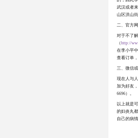
武汉或者
山区洪山街南
二、官方
对于不了
（
http://w
在李小平中医
查看订单
三、微信
现在人与人
加为好友，
6696）。
以上就是
的妇炎丸
自己的病