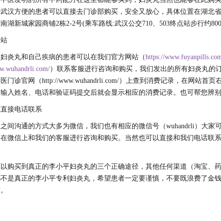
来武汉方便的患者可以直接去门诊部购买，安全又放心，具体位置在湖北
湖新城家园商铺2栋2-2号(乘车路线:武汉公交710、503终点站步行约800
网站
解妇炎丸和自己疾病的患者可以在我们官方网站（
https://www.fuyanpills.co
ww.wuhandrli.com/
）联系客服进行咨询和购买，我们发出的所有妇炎丸的
门诊官网（http://www.wuhandrli.com/）上查到消费记录，在网站首
，输入姓名、电话和验证码提交后就会显示相应的消费记录。也可帮您辨
或直接电话联系
之间沟通的方式大多为微信，我们也有相应的微信号（wuhandrli）大家
在微信上和我们的客服进行咨询和购买。当然也可以直接和我们电话联系（40
可以购买到真正的李小平妇炎丸的三个正确途径，其他任何渠道（淘宝、
都不是真正的李小平专利妇炎丸，希望患者一定要谨慎，不要既浪费了金
情。