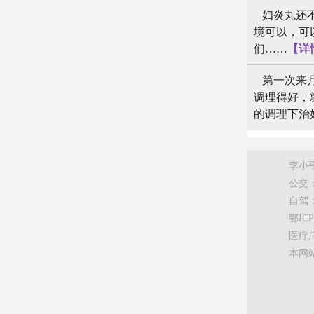
妇炎丸还不
境可以，可
们……
【详
第一次来月
调理得好，
的调理下治
李小
公交：
自驾
鄂ICP备
医疗广
本网