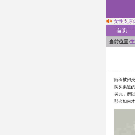
女性支原
子宫腺肌
首页
当前位置:
主
随着被妇
购买渠道
炎丸，所
那么如何