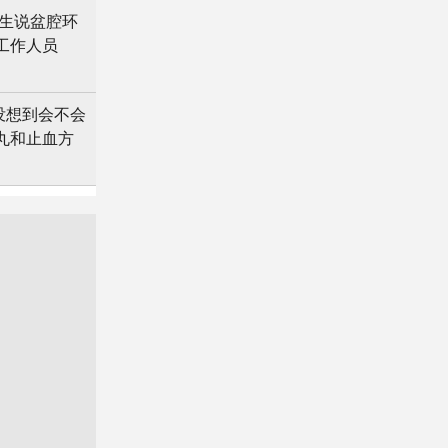
生说盆腔环
工作人员
没想到会不会
丸和止血方